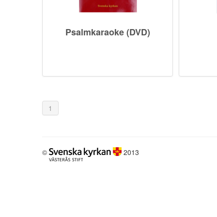
Psalmkaraoke (DVD)
1
©
2013