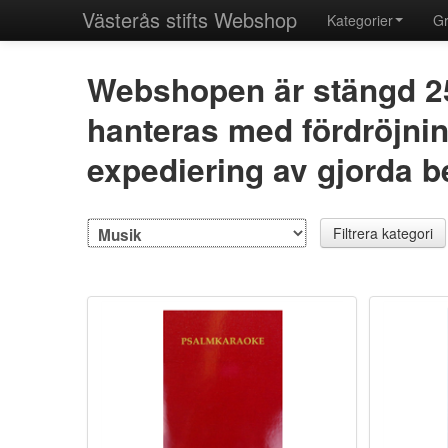
Västerås stifts Webshop
Kategorier
Gr
Webshopen är stängd 25
hanteras med fördröjning
expediering av gjorda be