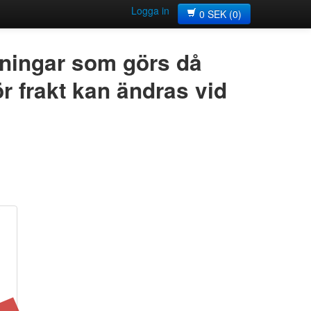
Logga in
0
SEK
(0)
lningar som görs då
ör frakt kan ändras vid